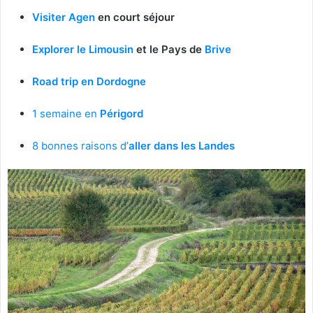
Visiter Agen
en court séjour
Explorer le Limousin
et le Pays de
Brive
Road trip en Dordogne
1 semaine en
Périgord
8 bonnes raisons d’
aller dans les Landes