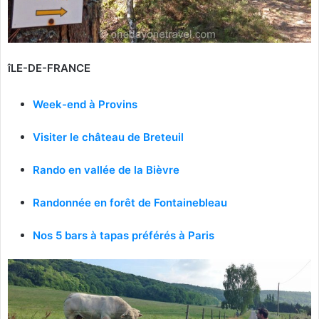
îLE-DE-FRANCE
Week-end à Provins
Visiter le château de Breteuil
Rando en vallée de
la Bièvre
Randonnée en forêt de Fontainebleau
Nos 5 bars à tapas préférés à Paris