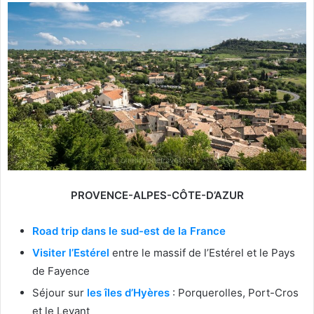
PROVENCE-ALPES-CÔTE-D’AZUR
Road trip dans le sud-est de la France
Visiter l’Estérel
entre le massif de l’Estérel et le Pays
de Fayence
Séjour sur
les îles d’Hyères
: Porquerolles, Port-Cros
et le Levant