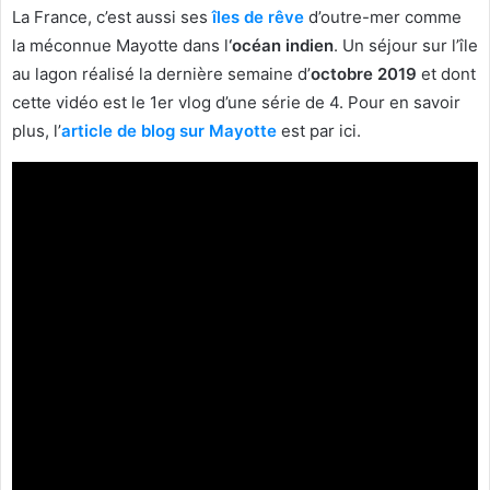
La France, c’est aussi ses
îles de rêve
d’outre-mer comme
la méconnue Mayotte dans l
‘océan indien
. Un séjour sur l’île
au lagon réalisé la dernière semaine d’
octobre 2019
et dont
cette vidéo est le 1er vlog d’une série de 4. Pour en savoir
plus, l’
article de blog sur Mayotte
est par ici.