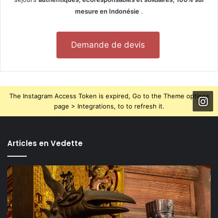
mesure en Indonésie
.
Demande de devis
The Instagram Access Token is expired, Go to the Theme options
page > Integrations, to to refresh it.
Articles en Vedette
TOP
5
des
activités
incontournables