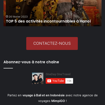
à
Hanoï
26 février 2023
TOP 5 des activités incontournables à Hanoï
CONTACTEZ-NOUS
Abonnez-vous à notre chaîne
Partez en
voyage à Bali et en Indonésie
avec notre agence de
voyages
MimpiGO
!