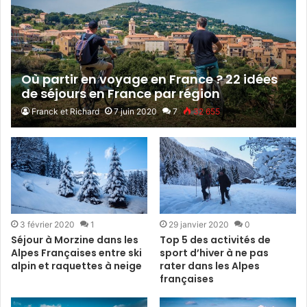
Où partir en voyage en France ? 22 idées
de séjours en France par région
Franck et Richard
7 juin 2020
7
32 655
3 février 2020
1
29 janvier 2020
0
Séjour à Morzine dans les
Top 5 des activités de
Alpes Françaises entre ski
sport d’hiver à ne pas
alpin et raquettes à neige
rater dans les Alpes
françaises