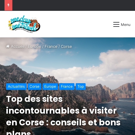
Menu
Accueil
/
Europe
/
France
/
Corse
Actualités
Corse
Europe
France
Top
Top des sites
incontournables à visiter
en Corse : conseils et bons
plans