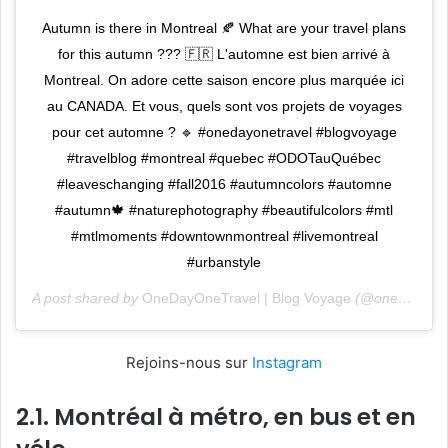
Autumn is there in Montreal 🍂 What are your travel plans
for this autumn ??? 🇫🇷 L'automne est bien arrivé à
Montreal. On adore cette saison encore plus marquée ici
au CANADA. Et vous, quels sont vos projets de voyages
pour cet automne ? 🔹 #onedayonetravel #blogvoyage
#travelblog #montreal #quebec #ODOTauQuébec
#leaveschanging #fall2016 #autumncolors #automne
#autumn🍁 #naturephotography #beautifulcolors #mtl
#mtlmoments #downtownmontreal #livemontreal
#urbanstyle
A post shared by
OneDayOneTravel | Blog Voyage
(@onedayonetravel) on
Rejoins-nous sur
Instagram
2.1. Montréal à métro, en bus et en