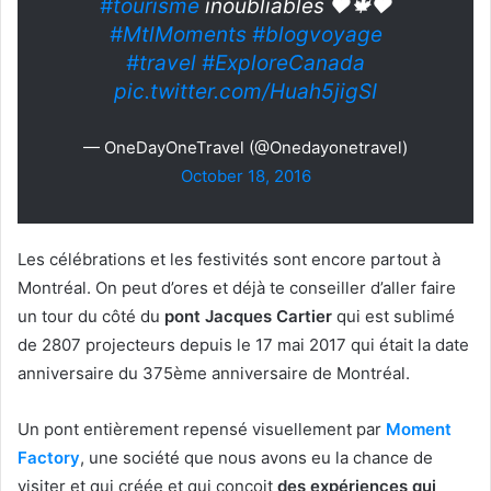
#tourisme
inoubliables ❤️🍁❤️
#MtlMoments
#blogvoyage
#travel
#ExploreCanada
pic.twitter.com/Huah5jigSI
— OneDayOneTravel (@Onedayonetravel)
October 18, 2016
Les célébrations et les festivités sont encore partout à
Montréal. On peut d’ores et déjà te conseiller d’aller faire
un tour du côté du
pont Jacques Cartier
qui est sublimé
de 2807 projecteurs depuis le 17 mai 2017 qui était la date
anniversaire du 375ème anniversaire de Montréal.
Un pont entièrement repensé visuellement par
Moment
Factory
, une société que nous avons eu la chance de
visiter et qui créée et qui conçoit
des expériences qui