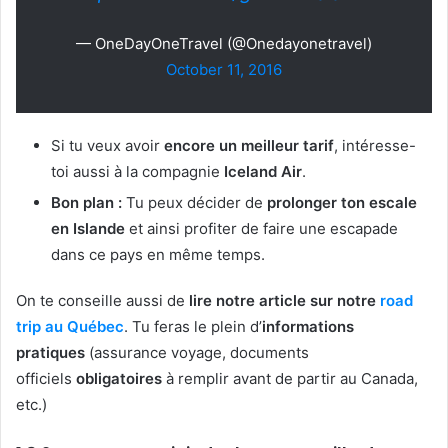
— OneDayOneTravel (@Onedayonetravel)
October 11, 2016
Si tu veux avoir
encore un meilleur tarif
, intéresse-
toi aussi à la compagnie
Iceland Air
.
Bon plan :
Tu peux décider de
prolonger ton escale
en Islande
et ainsi profiter de faire une escapade
dans ce pays en même temps.
On te conseille aussi de
lire notre article sur notre
road
trip au Québec
. Tu feras le plein d’
informations
pratiques
(assurance voyage, documents
officiels
obligatoires
à remplir avant de partir au Canada,
etc.)