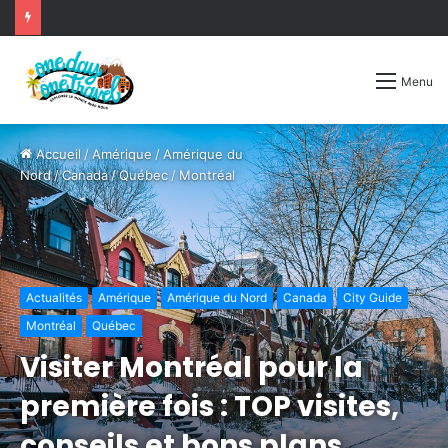
Menu
Accueil
/
Amérique
/
Amérique du
Nord
/
Canada
/
Québec
/
Montréal
Actualités
Amérique
Amérique du Nord
Canada
City Guide
Montréal
Québec
Visiter Montréal pour la
première fois : TOP visites,
conseils et bons plans