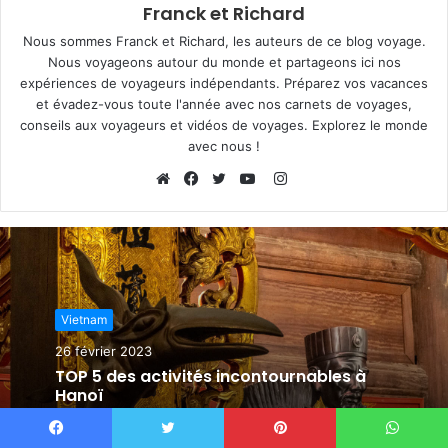
Franck et Richard
Nous sommes Franck et Richard, les auteurs de ce blog voyage.
Nous voyageons autour du monde et partageons ici nos
expériences de voyageurs indépendants. Préparez vos vacances
et évadez-vous toute l'année avec nos carnets de voyages,
conseils aux voyageurs et vidéos de voyages. Explorez le monde
avec nous !
I
n
W
F
T
Y
s
e
a
w
o
t
b
c
i
u
a
s
e
t
T
g
i
b
t
u
Vietnam
r
t
o
e
b
a
e
o
r
e
26 février 2023
m
k
TOP 5 des activités incontournables à
Hanoï