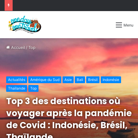
Menu
Accueil
/
Top
Actualités
Amérique du Sud
Asie
Bali
Brésil
Indonésie
Thaïlande
Top
Top 3 des destinations où
voyager après la pandémie
de Covid : Indonésie, Brésil,
Thaïlande