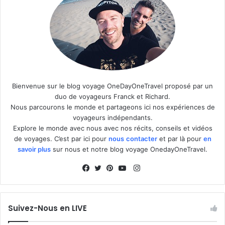
Bienvenue sur le blog voyage OneDayOneTravel proposé par un
duo de voyageurs Franck et Richard.
Nous parcourons le monde et partageons ici nos expériences de
voyageurs indépendants.
Explore le monde avec nous avec nos récits, conseils et vidéos
de voyages. C’est par ici pour
nous
contacter
et par là pour
en
savoir plus
sur nous et notre blog voyage OnedayOneTravel.
I
n
F
T
P
Y
s
a
w
i
o
t
c
i
n
u
Suivez-Nous en LIVE
a
e
t
t
T