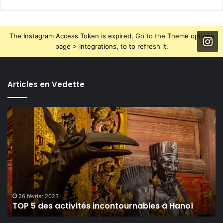
The Instagram Access Token is expired, Go to the Theme options
page > Integrations, to to refresh it.
Articles en Vedette
TOP
5
des
activités
incontournables
à
Hanoï
26 février 2023
TOP 5 des activités incontournables à Hanoï