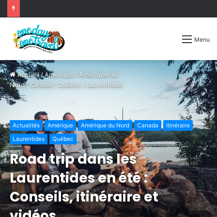
Menu
Accueil
/
Amérique
/
Amérique du
Nord
/
Canada
/
Québec
/
Laurentides
Actualités
Amérique
Amérique du Nord
Canada
Itinéraire
Laurentides
Québec
Road trip dans les
Laurentides en été :
Conseils, itinéraire et
vidéos