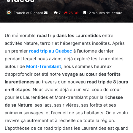
Franck et Richard
Envoyer
2
25 361
12 minutes de lecture
un
courriel
Un mémorable
road trip dans les Laurentides
entre
activités Nature, terroir et hébergements insolites. Après
un premier
road trip au Québec
à l’automne dernier
pendant lequel nous avions déjà exploré les Laurentides
autour de
Mont-Tremblant
, nous sommes heureux
d’approfondir cet été notre
voyage au cœur des forêts
laurentiennes
au travers d’un nouveau
road trip de 8 jours
en 6 étapes
. Nous avions déjà eu un vrai coup de cœur
pour les Laurentides et Mont-tremblant pour la
richesse
de sa Nature
, ses lacs, ses rivières, ses forêts et ses
animaux sauvages, et l’accueil de ses habitants. On a voulu
revivre ça autrement et à l’échelle de toute la région.
L’apothéose de ce road trip dans les Laurentides est quand