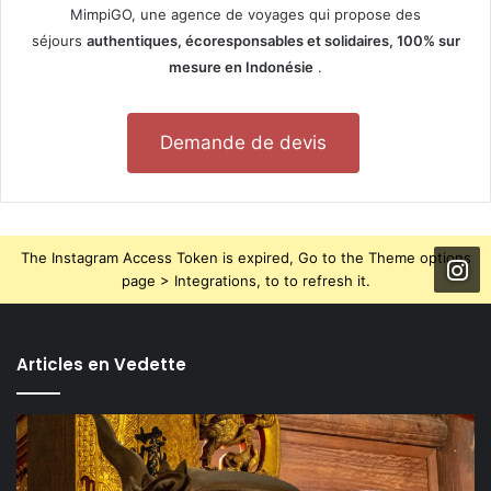
MimpiGO, une agence de voyages qui propose des
séjours
authentiques, écoresponsables et solidaires, 100% sur
mesure en Indonésie
.
Demande de devis
The Instagram Access Token is expired, Go to the Theme options
page > Integrations, to to refresh it.
Articles en Vedette
TOP
5
des