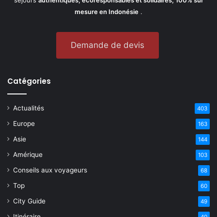
séjours
authentiques, écoresponsables et solidaires, 100% sur
mesure en Indonésie
.
Demande de devis
Catégories
Actualités
403
Europe
163
Asie
144
Amérique
103
Conseils aux voyageurs
68
Top
60
City Guide
49
Itinéraire