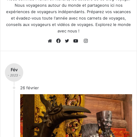
Nous voyageons autour du monde et partageons ici nos
expériences de voyageurs indépendants. Préparez vos vacances
et évadez-vous toute l'année avec nos carnets de voyages,
conseils aux voyageurs et vidéos de voyages. Explorez le monde
avec nous !
I
n
W
F
T
Y
s
e
a
w
o
t
b
c
i
u
Fév
a
s
e
t
T
- 2023 -
g
i
b
t
u
r
t
o
e
b
26 février
a
e
o
r
e
m
k