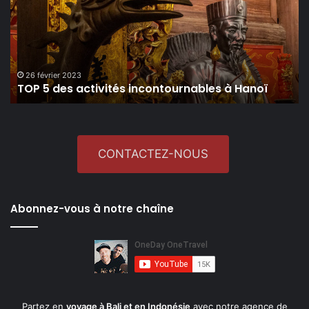
activités
incontournables
à
Hanoï
26 février 2023
TOP 5 des activités incontournables à Hanoï
CONTACTEZ-NOUS
Abonnez-vous à notre chaîne
Partez en
voyage à Bali et en Indonésie
avec notre agence de