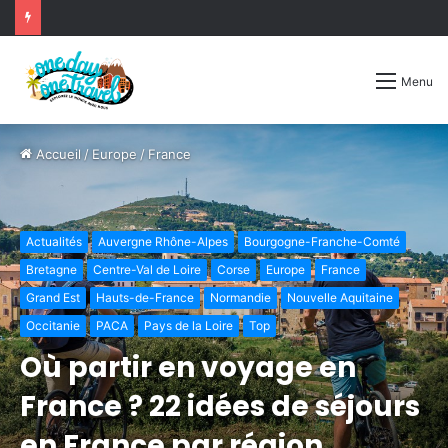
Menu
Accueil
/
Europe
/
France
Actualités
Auvergne Rhône-Alpes
Bourgogne-Franche-Comté
Bretagne
Centre-Val de Loire
Corse
Europe
France
Grand Est
Hauts-de-France
Normandie
Nouvelle Aquitaine
Occitanie
PACA
Pays de la Loire
Top
Où partir en voyage en
France ? 22 idées de séjours
en France par région