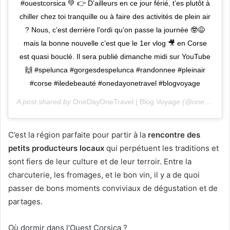
#ouestcorsica 💚 👉 D’ailleurs en ce jour férié, t’es plutôt à
chiller chez toi tranquille ou à faire des activités de plein air
? Nous, c’est derrière l’ordi qu’on passe la journée 🤓😅
mais la bonne nouvelle c’est que le 1er vlog 🎥 en Corse
est quasi bouclé. Il sera publié dimanche midi sur YouTube
🙌 #spelunca #gorgesdespelunca #randonnee #pleinair
#corse #iledebeauté #onedayonetravel #blogvoyage
A post shared by
OneDayOneTravel | Blog Voyage
(@onedayonetravel) on
C’est la région parfaite pour partir à la
rencontre des
petits producteurs locaux
qui perpétuent les traditions et
sont fiers de leur culture et de leur terroir. Entre la
charcuterie, les fromages, et le bon vin, il y a de quoi
passer de bons moments conviviaux de dégustation et de
partages.
Où dormir dans l’Ouest Corsica ?