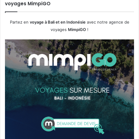
7
voyages MimpiGO
t
î
l
l
e
e
Partez en
voyage à Bali et en Indonésie
avec notre agence de
v
s
voyages
MimpiGO
!
i
l
l
a
g
e
d
e
B
e
n
a