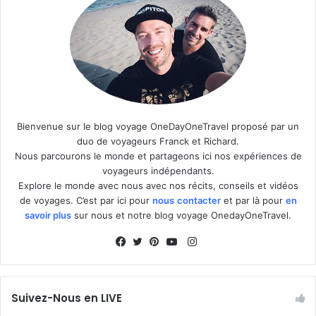
Bienvenue sur le blog voyage OneDayOneTravel proposé par un
duo de voyageurs Franck et Richard.
Nous parcourons le monde et partageons ici nos expériences de
voyageurs indépendants.
Explore le monde avec nous avec nos récits, conseils et vidéos
de voyages. C’est par ici pour
nous
contacter
et par là pour
en
savoir plus
sur nous et notre blog voyage OnedayOneTravel.
I
n
F
T
P
Y
s
a
w
i
o
t
c
i
n
u
Suivez-Nous en LIVE
a
e
t
t
T