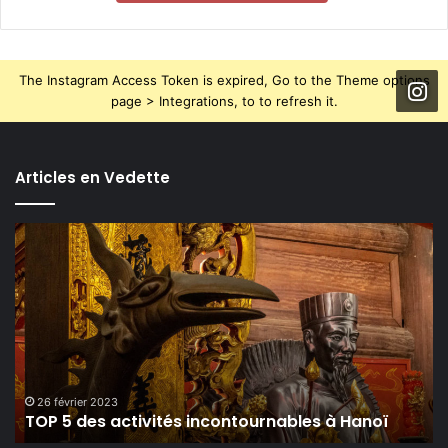
The Instagram Access Token is expired, Go to the Theme options
page > Integrations, to to refresh it.
Articles en Vedette
TOP
5
des
activités
incontournables
à
Hanoï
26 février 2023
TOP 5 des activités incontournables à Hanoï