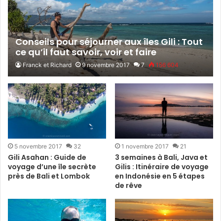
Conseils pour séjourner aux îles Gili : Tout
ce qu’il faut savoir, voir et faire
Franck et Richard
9 novembre 2017
7
156 604
5 novembre 2017
32
1 novembre 2017
21
Gili Asahan : Guide de
3 semaines à Bali, Java et
voyage d’une île secrète
Gilis : Itinéraire de voyage
près de Bali et Lombok
en Indonésie en 5 étapes
de rêve