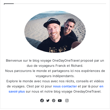
Bienvenue sur le blog voyage OneDayOneTravel proposé par un
duo de voyageurs Franck et Richard.
Nous parcourons le monde et partageons ici nos expériences de
voyageurs indépendants.
Explore le monde avec nous avec nos récits, conseils et vidéos
de voyages. C’est par ici pour
nous
contacter
et par là pour
en
savoir plus
sur nous et notre blog voyage OnedayOneTravel.
I
n
F
T
P
Y