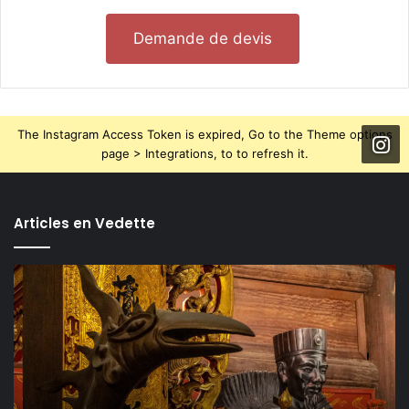
Demande de devis
The Instagram Access Token is expired, Go to the Theme options
page > Integrations, to to refresh it.
Articles en Vedette
TOP
5
des
activités
incontournables
à
Hanoï