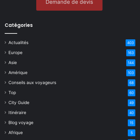
Demande de devis
Catégories
Actualités
403
Europe
163
Asie
144
Amérique
103
Conseils aux voyageurs
68
Top
60
City Guide
49
Itinéraire
40
Blog voyage
15
Afrique
5