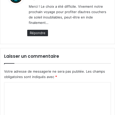
t
Merci ! Le choix a été difficile. Vivement notre
prochain voyage pour profiter d’autres couchers
:
de soleil inoubliables, peut-être en inde
finalement…
Répondre
Laisser un commentaire
Votre adresse de messagerie ne sera pas publiée.
Les champs
obligatoires sont indiqués avec
*
C
o
m
m