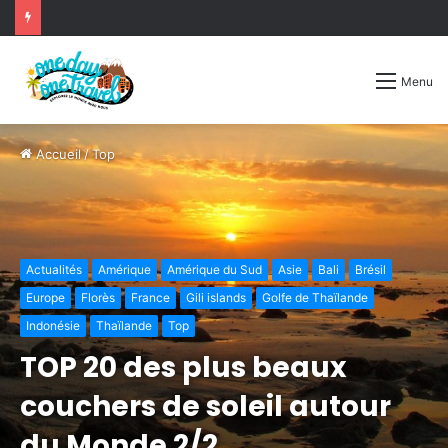
Menu
Accueil
/
Top
Actualités
Amérique
Amérique du Sud
Asie
Bali
Brésil
Europe
Florès
France
Gili islands
Golfe de Thaïlande
Indonésie
Thaïlande
Top
TOP 20 des plus beaux
couchers de soleil autour
du Monde 2/2