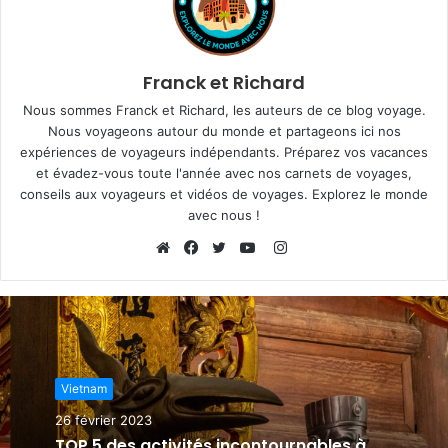
Franck et Richard
Nous sommes Franck et Richard, les auteurs de ce blog voyage.
Nous voyageons autour du monde et partageons ici nos
expériences de voyageurs indépendants. Préparez vos vacances
et évadez-vous toute l'année avec nos carnets de voyages,
conseils aux voyageurs et vidéos de voyages. Explorez le monde
avec nous !
I
n
W
F
T
Y
s
e
a
w
o
t
b
c
i
u
a
s
e
t
T
g
i
b
t
u
Vietnam
r
t
o
e
b
a
e
o
r
e
26 février 2023
m
k
TOP 5 des activités incontournables à