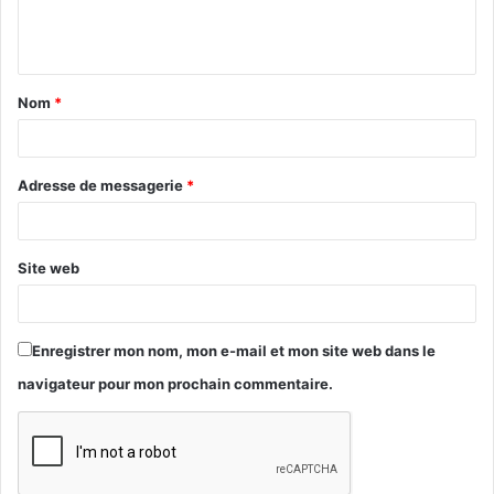
e
n
t
Nom
*
a
i
r
Adresse de messagerie
*
e
Site web
Enregistrer mon nom, mon e-mail et mon site web dans le
navigateur pour mon prochain commentaire.