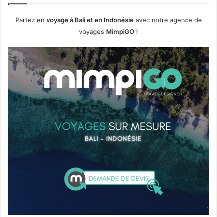
e
d
Partez en
voyage à Bali et en Indonésie
avec notre agence de
e
voyages
MimpiGO
!
v
o
y
a
g
e