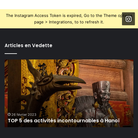
The Instagram Access Token is expired, Go to the Theme options
page > Integrations, to to refresh it.
Articles en Vedette
TOP
5
des
activités
incontournables
à
Hanoï
26 février 2023
TOP 5 des activités incontournables à Hanoï