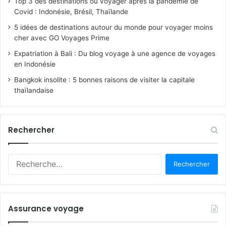
Top 3 des destinations où voyager après la pandémie de
Covid : Indonésie, Brésil, Thaïlande
5 idées de destinations autour du monde pour voyager moins
cher avec GO Voyages Prime
Expatriation à Bali : Du blog voyage à une agence de voyages
en Indonésie
Bangkok insolite : 5 bonnes raisons de visiter la capitale
thaïlandaise
Rechercher
R
e
c
h
e
Assurance voyage
r
c