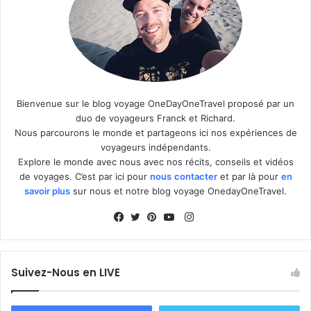
Bienvenue sur le blog voyage OneDayOneTravel proposé par un
duo de voyageurs Franck et Richard.
Nous parcourons le monde et partageons ici nos expériences de
voyageurs indépendants.
Explore le monde avec nous avec nos récits, conseils et vidéos
de voyages. C’est par ici pour
nous
contacter
et par là pour
en
savoir plus
sur nous et notre blog voyage OnedayOneTravel.
I
n
F
T
P
Y
s
a
w
i
o
t
c
i
n
u
Suivez-Nous en LIVE
a
e
t
t
T
g
b
t
e
u