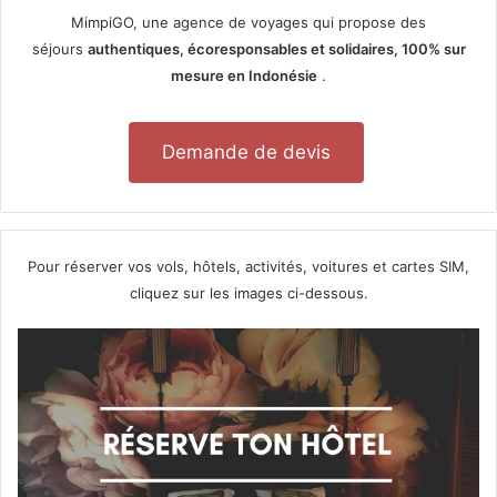
s
MimpiGO, une agence de voyages qui propose des
p
séjours
authentiques, écoresponsables et solidaires, 100% sur
l
mesure en Indonésie
.
a
n
s
Demande de devis
Pour réserver vos vols, hôtels, activités, voitures et cartes SIM,
cliquez sur les images ci-dessous.