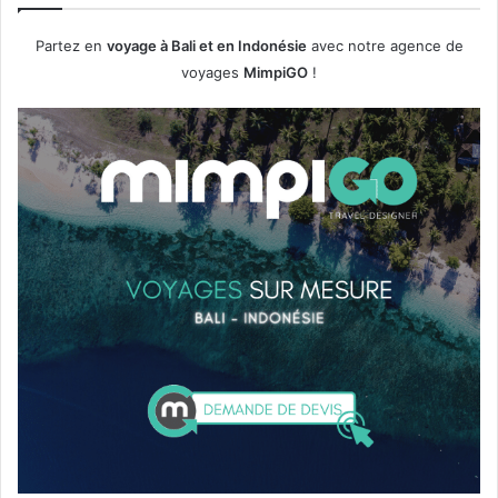
r
i
Partez en
voyage à Bali et en Indonésie
avec notre agence de
v
voyages
MimpiGO
!
e
?
N
o
s
c
o
n
s
e
i
l
s
e
t
b
o
n