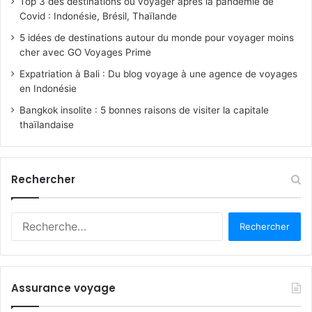
Top 3 des destinations où voyager après la pandémie de
Covid : Indonésie, Brésil, Thaïlande
5 idées de destinations autour du monde pour voyager moins
cher avec GO Voyages Prime
Expatriation à Bali : Du blog voyage à une agence de voyages
en Indonésie
Bangkok insolite : 5 bonnes raisons de visiter la capitale
thaïlandaise
Rechercher
R
e
c
h
e
Assurance voyage
r
c