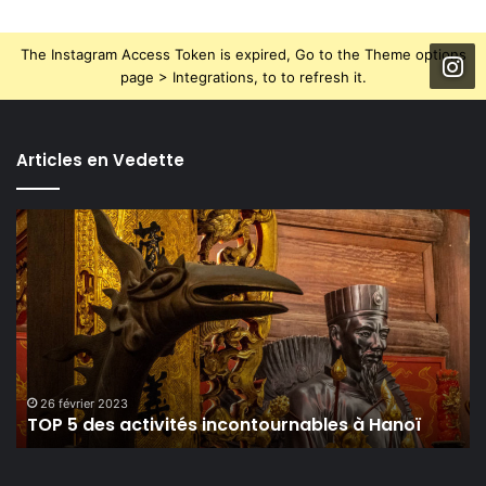
The Instagram Access Token is expired, Go to the Theme options
page > Integrations, to to refresh it.
Articles en Vedette
TOP
5
des
activités
incontournables
à
Hanoï
26 février 2023
TOP 5 des activités incontournables à Hanoï