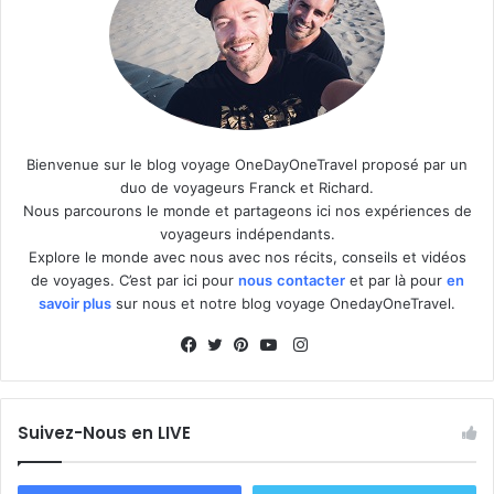
Bienvenue sur le blog voyage OneDayOneTravel proposé par un
duo de voyageurs Franck et Richard.
Nous parcourons le monde et partageons ici nos expériences de
voyageurs indépendants.
Explore le monde avec nous avec nos récits, conseils et vidéos
de voyages. C’est par ici pour
nous
contacter
et par là pour
en
savoir plus
sur nous et notre blog voyage OnedayOneTravel.
I
n
F
T
P
Y
s
a
w
i
o
t
c
i
n
u
Suivez-Nous en LIVE
a
e
t
t
T
g
b
t
e
u