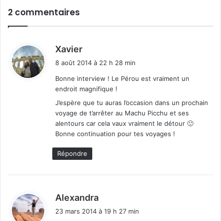
2 commentaires
d
Xavier
i
8 août 2014 à 22 h 28 min
t
Bonne interview ! Le Pérou est vraiment un
endroit magnifique !
:
J’espère que tu auras l’occasion dans un prochain
voyage de t’arrêter au Machu Picchu et ses
alentours car cela vaux vraiment le détour 🙂
Bonne continuation pour tes voyages !
Répondre
d
Alexandra
i
23 mars 2014 à 19 h 27 min
t