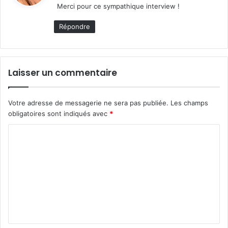
Merci pour ce sympathique interview !
:
Répondre
Laisser un commentaire
Votre adresse de messagerie ne sera pas publiée.
Les champs
obligatoires sont indiqués avec
*
C
o
m
m
e
n
t