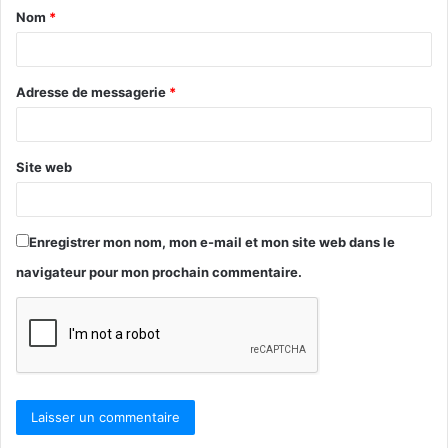
Nom
*
a
i
r
Adresse de messagerie
*
e
Site web
Enregistrer mon nom, mon e-mail et mon site web dans le
navigateur pour mon prochain commentaire.