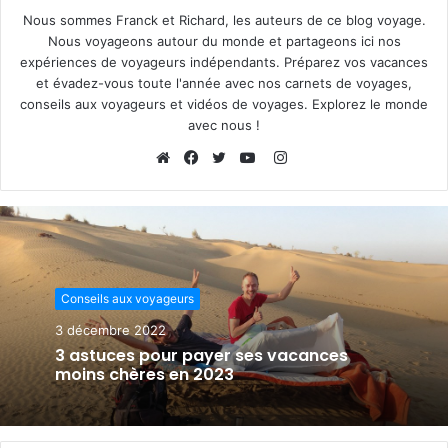
Nous sommes Franck et Richard, les auteurs de ce blog voyage.
Nous voyageons autour du monde et partageons ici nos
expériences de voyageurs indépendants. Préparez vos vacances
et évadez-vous toute l'année avec nos carnets de voyages,
conseils aux voyageurs et vidéos de voyages. Explorez le monde
avec nous !
I
n
W
F
T
Y
s
e
a
w
o
t
b
c
i
u
a
s
e
t
T
g
i
b
t
u
Conseils aux voyageurs
r
t
o
e
b
a
e
o
r
e
3 décembre 2022
m
k
3 astuces pour payer ses vacances
moins chères en 2023