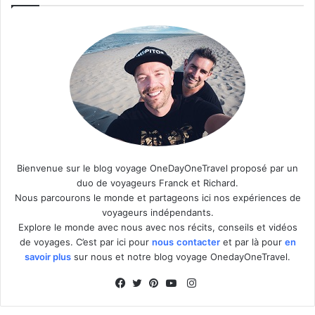
Bienvenue sur le blog voyage OneDayOneTravel proposé par un
duo de voyageurs Franck et Richard.
Nous parcourons le monde et partageons ici nos expériences de
voyageurs indépendants.
Explore le monde avec nous avec nos récits, conseils et vidéos
de voyages. C’est par ici pour
nous
contacter
et par là pour
en
savoir plus
sur nous et notre blog voyage OnedayOneTravel.
I
n
F
T
P
Y