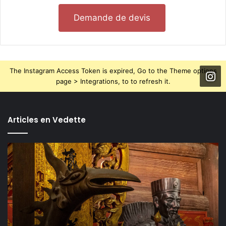
Demande de devis
The Instagram Access Token is expired, Go to the Theme options
page > Integrations, to to refresh it.
Articles en Vedette
TOP
5
des
activités
incontournables
à
Hanoï