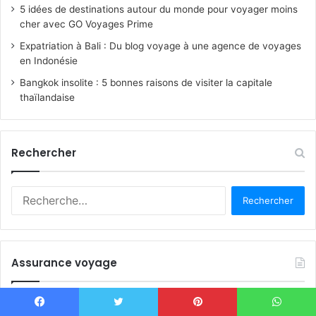
5 idées de destinations autour du monde pour voyager moins
cher avec GO Voyages Prime
Expatriation à Bali : Du blog voyage à une agence de voyages
en Indonésie
Bangkok insolite : 5 bonnes raisons de visiter la capitale
thaïlandaise
Rechercher
R
e
c
h
e
Assurance voyage
r
c
h
e