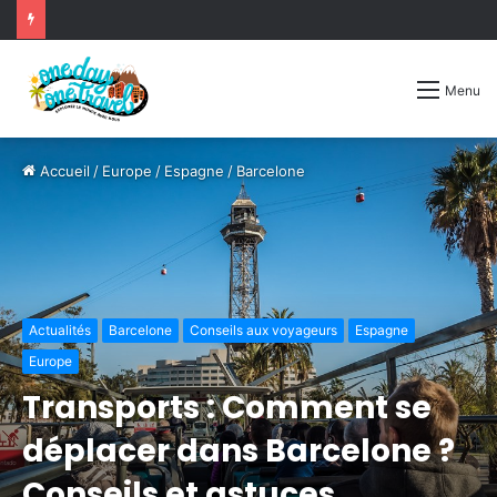
Menu
Accueil
/
Europe
/
Espagne
/
Barcelone
Actualités
Barcelone
Conseils aux voyageurs
Espagne
Europe
Transports : Comment se
déplacer dans Barcelone ?
Conseils et astuces