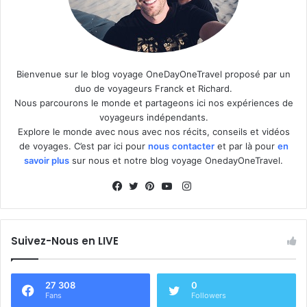
Bienvenue sur le blog voyage OneDayOneTravel proposé par un
duo de voyageurs Franck et Richard.
Nous parcourons le monde et partageons ici nos expériences de
voyageurs indépendants.
Explore le monde avec nous avec nos récits, conseils et vidéos
de voyages. C’est par ici pour
nous
contacter
et par là pour
en
savoir plus
sur nous et notre blog voyage OnedayOneTravel.
I
n
F
T
P
Y
s
a
w
i
o
t
c
i
n
u
Suivez-Nous en LIVE
a
e
t
t
T
g
b
t
e
u
r
o
e
r
b
27 308
0
Fans
Followers
a
o
r
e
e