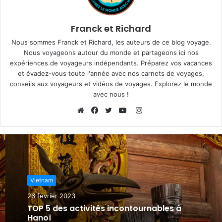
Franck et Richard
Nous sommes Franck et Richard, les auteurs de ce blog voyage.
Nous voyageons autour du monde et partageons ici nos
expériences de voyageurs indépendants. Préparez vos vacances
et évadez-vous toute l'année avec nos carnets de voyages,
conseils aux voyageurs et vidéos de voyages. Explorez le monde
avec nous !
I
n
W
F
T
Y
s
e
a
w
o
t
b
c
i
u
a
s
e
t
T
g
i
b
t
u
Vietnam
r
t
o
e
b
a
e
o
r
e
26 février 2023
m
k
TOP 5 des activités incontournables à
Hanoï