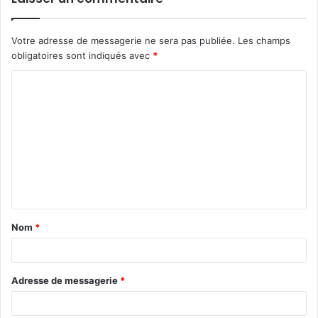
Votre adresse de messagerie ne sera pas publiée.
Les champs
obligatoires sont indiqués avec
*
C
o
m
m
e
n
t
Nom
*
a
i
r
Adresse de messagerie
*
e