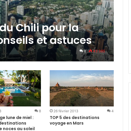
du Chili pour la
onseils et astuces
0
43 385
3
8
26 février 2013
4
e lune de miel :
TOP 5 des destinations
destinations
voyage en Mars
 noces au soleil