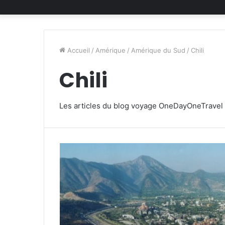
Accueil
/
Amérique
/
Amérique du Sud
/
Chili
Chili
Les articles du blog voyage OneDayOneTravel s