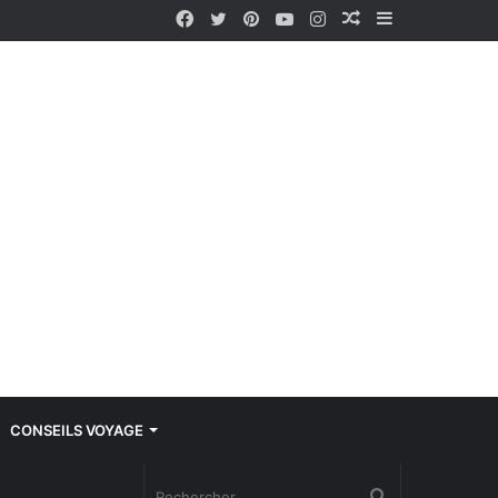
Facebook
Twitter
Pinterest
YouTube
Instagram
Article
Sidebar
Aléatoire
(barre
latérale)
CONSEILS VOYAGE
Rechercher