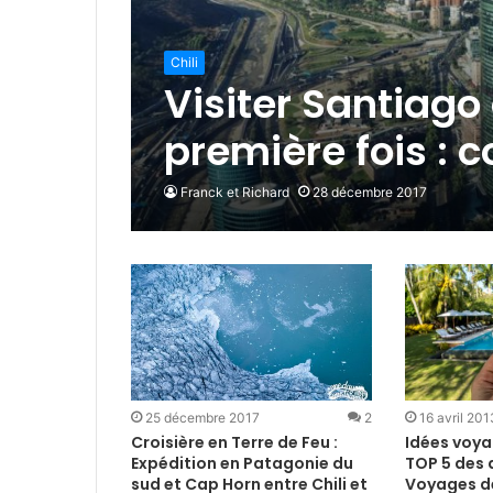
Chili
Visiter Santiago 
première fois : c
Franck et Richard
28 décembre 2017
25 décembre 2017
2
16 avril 201
Croisière en Terre de Feu :
Idées voyag
Expédition en Patagonie du
TOP 5 des 
sud et Cap Horn entre Chili et
Voyages de