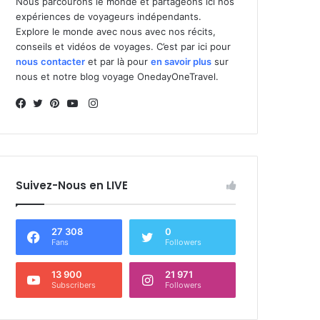
Nous parcourons le monde et partageons ici nos
expériences de voyageurs indépendants.
Explore le monde avec nous avec nos récits,
conseils et vidéos de voyages. C’est par ici pour
nous
contacter
et par là pour
en savoir plus
sur
nous et notre blog voyage OnedayOneTravel.
I
n
F
T
P
Y
s
a
w
i
o
t
c
i
n
u
a
e
t
t
T
Suivez-Nous en LIVE
g
b
t
e
u
r
o
e
r
b
a
o
r
e
e
27 308
0
m
k
s
Fans
Followers
t
13 900
21 971
Subscribers
Followers