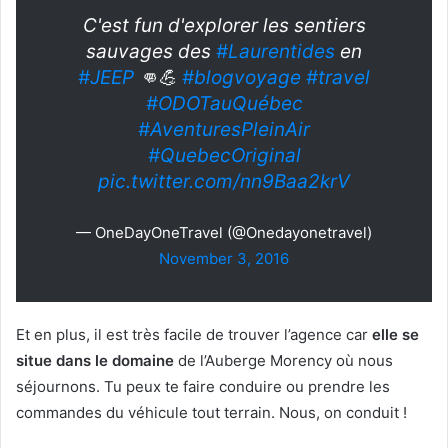
C'est fun d'explorer les sentiers
sauvages des
#Laurentides
en
#JEEP
👊💪
#blogvoyage
#travel
#ODOTauQuébec
#AventuresPleinAir
#QuebecOriginal
pic.twitter.com/nn9Baa2krV
— OneDayOneTravel (@Onedayonetravel)
November 3, 2016
Et en plus, il est très facile de trouver l’agence car
elle se
situe dans le domaine
de l’Auberge Morency où nous
séjournons. Tu peux te faire conduire ou prendre les
commandes du véhicule tout terrain. Nous, on conduit !