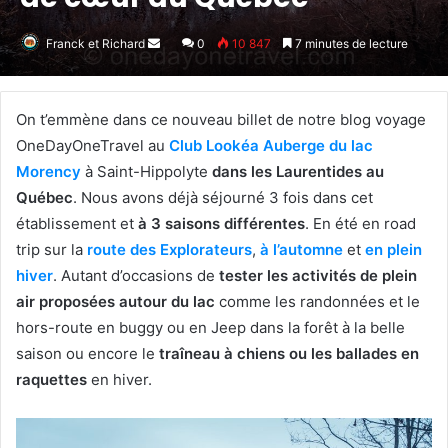
Franck et Richard
Envoyer
0
10 847
7 minutes de lecture
un
courriel
On t’emmène dans ce nouveau billet de notre blog voyage
OneDayOneTravel au
Club Lookéa Auberge du lac
Morency
à Saint-Hippolyte
dans les Laurentides au
Québec
. Nous avons déjà séjourné 3 fois dans cet
établissement et
à 3 saisons différentes
. En été en road
trip sur la
route des Explorateurs
,
à l’automne
et
en plein
hiver
. Autant d’occasions de
tester les activités de plein
air proposées autour du lac
comme les randonnées et le
hors-route en buggy ou en Jeep dans la forêt à la belle
saison ou encore le
traîneau à chiens ou les ballades en
raquettes
en hiver.