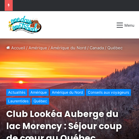
Menu
Accueil
/
Amérique
/
Amérique du Nord
/
Canada
/
Québec
Actualités
Amérique
Amérique du Nord
Conseils aux voyageurs
Laurentides
Québec
Club Lookéa Auberge du
lac Morency : Séjour coup
de cœur au Québec