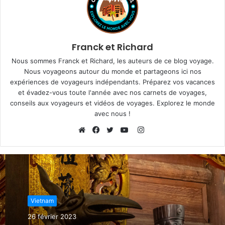
Franck et Richard
Nous sommes Franck et Richard, les auteurs de ce blog voyage.
Nous voyageons autour du monde et partageons ici nos
expériences de voyageurs indépendants. Préparez vos vacances
et évadez-vous toute l'année avec nos carnets de voyages,
conseils aux voyageurs et vidéos de voyages. Explorez le monde
avec nous !
I
n
W
F
T
Y
s
e
a
w
o
t
b
c
i
u
a
s
e
t
T
g
i
b
t
u
Vietnam
r
t
o
e
b
a
e
o
r
e
26 février 2023