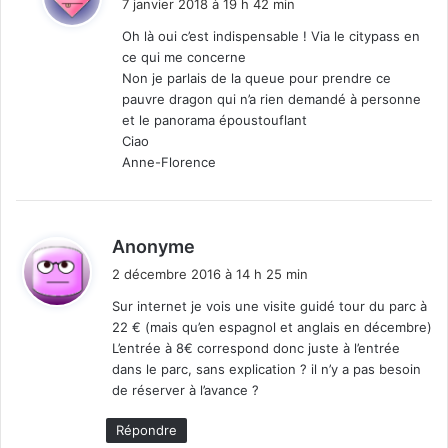
7 janvier 2018 à 19 h 42 min
t
Oh là oui c’est indispensable ! Via le citypass en
ce qui me concerne
:
Non je parlais de la queue pour prendre ce
pauvre dragon qui n’a rien demandé à personne
et le panorama époustouflant
Ciao
Anne-Florence
d
Anonyme
i
2 décembre 2016 à 14 h 25 min
t
Sur internet je vois une visite guidé tour du parc à
22 € (mais qu’en espagnol et anglais en décembre)
:
L’entrée à 8€ correspond donc juste à l’entrée
dans le parc, sans explication ? il n’y a pas besoin
de réserver à l’avance ?
Répondre