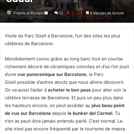
Franck et Richard
Envoyer
12
37 226
4 minutes de lecture
un
courriel
Visite du Parc Güell à Barcelone, l’un des sites les plus
célèbres de Barcelone.
Mondialement connu grâce au long banc tout en courbe
richement décoré de céramiques colorées et d’où l’on jouit
d’une
vue panoramique sur Barcelone
, le Parc
Güell possède d’autres atouts que nous allons découvrir.
On va aussi t’aider à
acheter le bon pass
pour aller voir la
célèbre terrasse de Barcelone. Et puis un peu plus dans
les hauteurs encore, on peut accéder au
plus beau point
de vue sur Barcelone
depuis
le bunker del Carmel
. Tu
n’en as peut-être jamais entendu parlé. C’est normal. Le
site n’est pas encore fréquenté par le tourisme de masse.