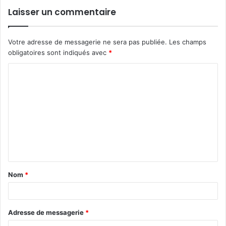
Laisser un commentaire
Votre adresse de messagerie ne sera pas publiée.
Les champs
obligatoires sont indiqués avec
*
C
o
m
m
e
n
t
Nom
*
a
i
r
Adresse de messagerie
*
e