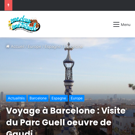
Menu
Accueil
/
Europe
/
Espagne
/
Barcelone
Actualités
Barcelone
Espagne
Europe
Voyage à Barcelone : Visite
du Parc Guell oeuvre de
Gaudi