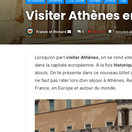
Actualités
Athènes
City Guide
Europe
Grèce
Top
Visiter Athènes e
Franck et Richard
Envoyer
5
183 210
7 minutes de
un
courriel
Lorsqu’on part
visiter Athènes
, on se rend vi
dans la capitale européenne. À la fois
historiq
atouts. On te présente dans ce nouveau billet
ne faut pas rater lors d’un séjour à Athènes. 
France, en Europe et autour du monde.