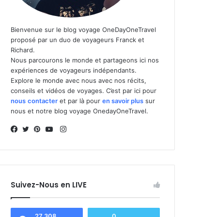
Bienvenue sur le blog voyage OneDayOneTravel
proposé par un duo de voyageurs Franck et
Richard.
Nous parcourons le monde et partageons ici nos
expériences de voyageurs indépendants.
Explore le monde avec nous avec nos récits,
conseils et vidéos de voyages. C’est par ici pour
nous
contacter
et par là pour
en savoir plus
sur
nous et notre blog voyage OnedayOneTravel.
I
n
F
T
P
Y
s
a
w
i
o
t
c
i
n
u
a
e
t
t
T
Suivez-Nous en LIVE
g
b
t
e
u
r
o
e
r
b
a
o
r
e
e
27 308
0