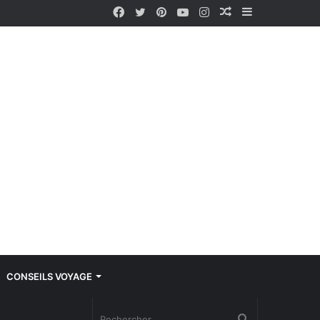
Facebook
Twitter
Pinterest
YouTube
Instagram
Article
Sidebar
Aléatoire
(barre
latérale)
CONSEILS VOYAGE
Rechercher