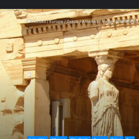
Accueil
/
Europe
/
Grèce
/
Athènes
/
Visiter Athènes en 