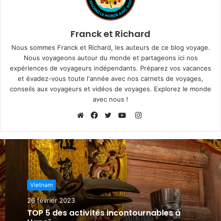
Franck et Richard
Nous sommes Franck et Richard, les auteurs de ce blog voyage.
Nous voyageons autour du monde et partageons ici nos
expériences de voyageurs indépendants. Préparez vos vacances
et évadez-vous toute l'année avec nos carnets de voyages,
conseils aux voyageurs et vidéos de voyages. Explorez le monde
avec nous !
I
n
W
F
T
Y
s
e
a
w
o
t
b
c
i
u
a
s
e
t
T
g
i
b
t
u
Vietnam
r
t
o
e
b
a
e
o
r
e
26 février 2023
m
k
TOP 5 des activités incontournables à