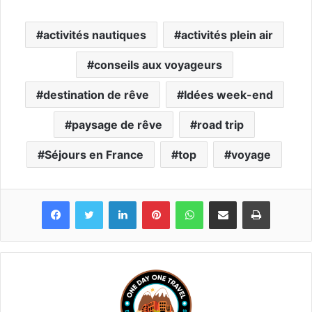
activités nautiques
activités plein air
conseils aux voyageurs
destination de rêve
Idées week-end
paysage de rêve
road trip
Séjours en France
top
voyage
Linkedin
Pinterest
WhatsApp
Partager par email
Imprimer