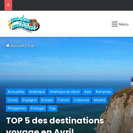
Menu
Accueil
/
Top
Actualités
Amérique
Amérique du Nord
Asie
Bahamas
Corse
Espagne
Europe
France
Lisbonne
Madrid
Philippines
Portugal
Top
TOP 5 des destinations
voyage en Avril