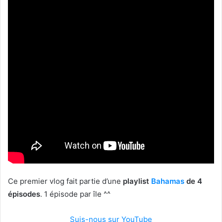
Ce premier vlog fait partie d’une
playlist
Bahamas
de 4
épisodes
. 1 épisode par île ^^
Suis-nous sur YouTube