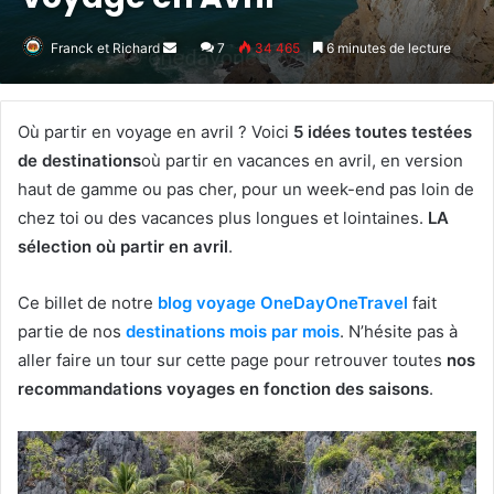
Franck et Richard
Envoyer
7
34 465
6 minutes de lecture
un
courriel
Où partir en voyage en avril ? Voici
5 idées toutes testées
de destinations
où partir en vacances en avril, en version
haut de gamme ou pas cher, pour un week-end pas loin de
chez toi ou des vacances plus longues et lointaines.
LA
sélection où partir en avril
.
Ce billet de notre
blog voyage OneDayOneTravel
fait
partie de nos
destinations mois par mois
. N’hésite pas à
aller faire un tour sur cette page pour retrouver toutes
nos
recommandations voyages en fonction des saisons
.