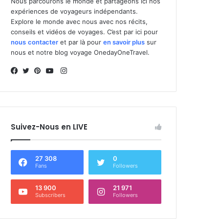
Nous parcourons le monde et partageons ici nos
expériences de voyageurs indépendants.
Explore le monde avec nous avec nos récits,
conseils et vidéos de voyages. C’est par ici pour
nous
contacter
et par là pour
en savoir plus
sur
nous et notre blog voyage OnedayOneTravel.
I
n
F
T
P
Y
s
a
w
i
o
t
c
i
n
u
a
e
t
t
T
Suivez-Nous en LIVE
g
b
t
e
u
r
o
e
r
b
a
o
r
e
e
27 308
0
m
k
s
Fans
Followers
t
13 900
21 971
Subscribers
Followers