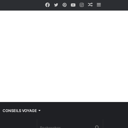
Facebook
Twitter
Pinterest
YouTube
Instagram
Article
Sidebar
Aléatoire
(barre
latérale)
CONSEILS VOYAGE
Rechercher