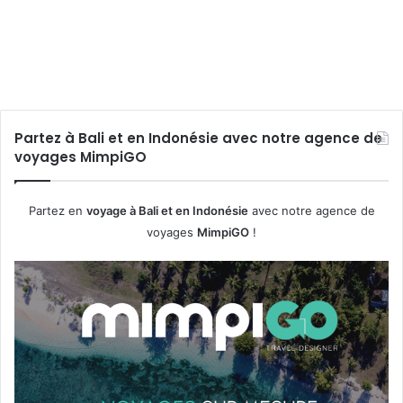
La Côte d’Emeraude en
m
e
e
s
Bretagne de Cancale au Cap
r
A
Fréhel en 10 coups de coeur
a
l
u
p
d
e
e
s
Partez à Bali et en Indonésie avec notre agence de
e
e
voyages MimpiGO
n
n
B
é
r
t
Partez en
voyage à Bali et en Indonésie
avec notre agence de
e
é
t
voyages
MimpiGO
!
a
g
n
e
d
e
C
a
n