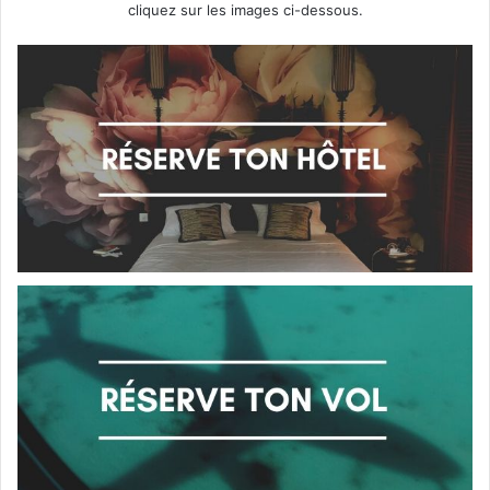
cliquez sur les images ci-dessous.
u
p
s
d
e
c
o
e
u
r