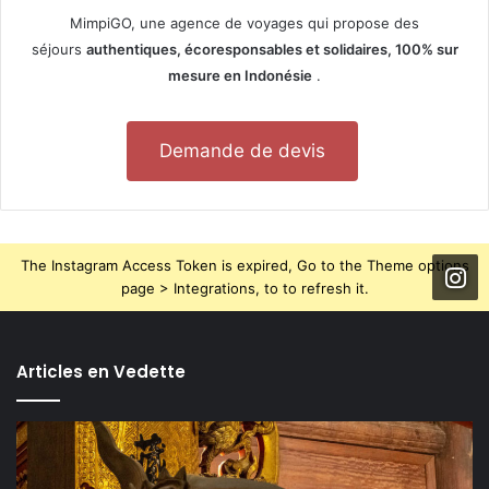
MimpiGO, une agence de voyages qui propose des
séjours
authentiques, écoresponsables et solidaires, 100% sur
mesure en Indonésie
.
Demande de devis
The Instagram Access Token is expired, Go to the Theme options
page > Integrations, to to refresh it.
Articles en Vedette
TOP
5
des