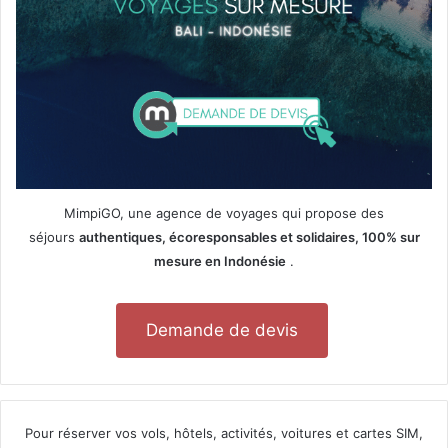
c
a
l
e
a
u
C
a
p
F
MimpiGO, une agence de voyages qui propose des
r
séjours
authentiques, écoresponsables et solidaires, 100% sur
é
mesure en Indonésie
.
h
e
l
Demande de devis
e
n
1
0
c
Pour réserver vos vols, hôtels, activités, voitures et cartes SIM,
o