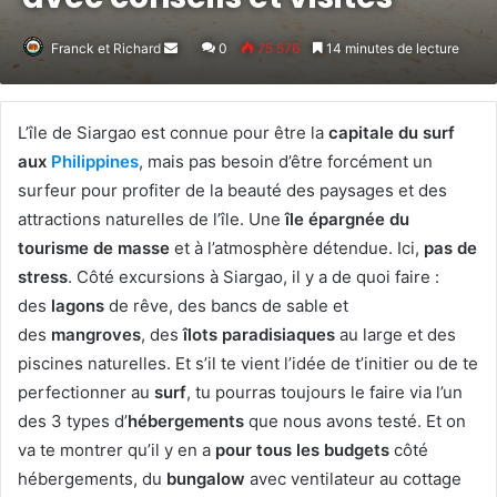
Franck et Richard
Envoyer
0
75 576
14 minutes de lecture
un
courriel
L’île de Siargao est connue pour être la
capitale du surf
aux
Philippines
, mais pas besoin d’être forcément un
surfeur pour profiter de la beauté des paysages et des
attractions naturelles de l’île. Une
île épargnée du
tourisme de masse
et à l’atmosphère détendue. Ici,
pas de
stress
. Côté excursions à Siargao, il y a de quoi faire :
des
lagons
de rêve, des bancs de sable et
des
mangroves
, des
îlots paradisiaques
au large et des
piscines naturelles. Et s’il te vient l’idée de t’initier ou de te
perfectionner au
surf
, tu pourras toujours le faire via l’un
des 3 types d’
hébergements
que nous avons testé. Et on
va te montrer qu’il y en a
pour tous les budgets
côté
hébergements, du
bungalow
avec ventilateur au cottage