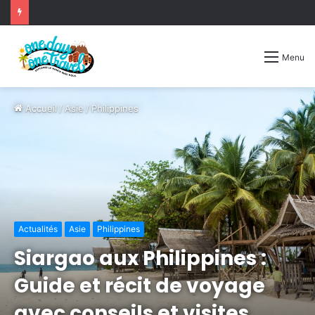
Menu
Accueil
/
Asie
/
Philippines
Actualités
Asie
Philippines
Siargao aux Philippines :
Guide et récit de voyage
avec conseils et visites