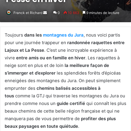
Franck et Richard
Envoyer
0
10 663
9 minutes de lecture
un
courriel
Toujours
dans les
montagnes du Jura
, nous voici partis
pour une journée trappeur en
randonnée raquettes entre
Lajoux et La Pesse
. C’est une incroyable expérience à
vivre
entre amis ou en famille en hiver
. Les raquettes à
neige sont en plus et de loin
la meilleure façon de
s’immerger et d’explorer
les splendides forêts d’épicéas
enneigées des montagnes du Jura. On peut simplement
emprunter des
chemins balisés accessibles à
tous
comme la GTJ qui traverse les montagnes du Jura ou
prendre comme nous un
guide certifié
qui connaît les plus
beaux chemins de cette belle région française et qui ne
manquera pas de vous permettre de
profiter des plus
beaux paysages en toute quiétude
.