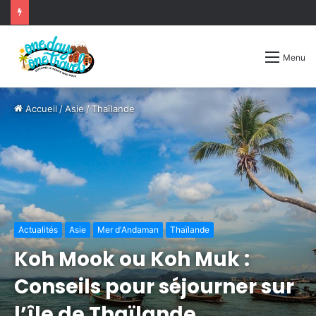
Menu
Accueil
/
Asie
/
Thaïlande
Actualités
Asie
Mer d'Andaman
Thaïlande
Koh Mook ou Koh Muk :
Conseils pour séjourner sur
l’île de Thaïlande