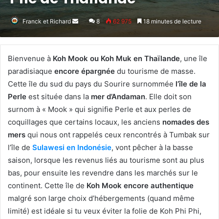
Franck et Richard
Envoyer
8
62 975
18 minutes de lecture
un
courriel
Bienvenue à
Koh Mook ou Koh Muk en Thaïlande
, une île
paradisiaque
encore épargnée
du tourisme de masse.
Cette île du sud du pays du Sourire surnommée
l’île de la
Perle
est située dans la
mer d’Andaman
. Elle doit son
surnom à « Mook » qui signifie Perle et aux perles de
coquillages que certains locaux, les anciens
nomades des
mers
qui nous ont rappelés ceux rencontrés à Tumbak sur
l’île de
Sulawesi en Indonésie
, vont pêcher à la basse
saison, lorsque les revenus liés au tourisme sont au plus
bas, pour ensuite les revendre dans les marchés sur le
continent. Cette île de
Koh Mook encore authentique
malgré son large choix d’hébergements (quand même
limité) est idéale si tu veux éviter la folie de Koh Phi Phi,