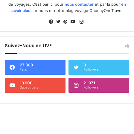
de voyages. C’est par ici pour
nous
contacter
et par là pour
en
savoir plus
sur nous et notre blog voyage OnedayOneTravel.
I
n
F
T
P
Y
s
a
w
i
o
t
c
i
n
u
Suivez-Nous en LIVE
a
e
t
t
T
g
b
t
e
u
r
o
e
r
b
27 308
0
Fans
Followers
a
o
r
e
e
m
k
s
13 900
21 971
t
Subscribers
Followers