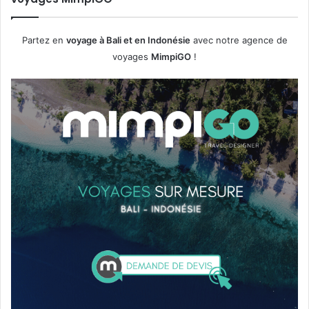
Partez en
voyage à Bali et en Indonésie
avec notre agence de
voyages
MimpiGO
!