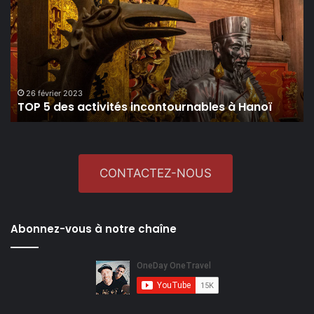
des
activités
incontournables
à
Hanoï
26 février 2023
TOP 5 des activités incontournables à Hanoï
CONTACTEZ-NOUS
Abonnez-vous à notre chaîne