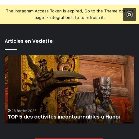
The Instagram Access Token is expired, Go to the Theme options
page > Integrations, to to refresh it.
Articles en Vedette
TOP
5
des
activités
incontournables
à
Hanoï
26 février 2023
TOP 5 des activités incontournables à Hanoï