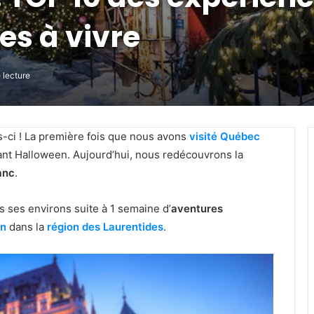
es à vivre
 lecture
s-ci ! La première fois que nous avons
visité Québec
nt Halloween. Aujourd’hui, nous redécouvrons la
anc
.
 ses environs suite à 1 semaine d’
aventures
on
dans la
région des Laurentides
.