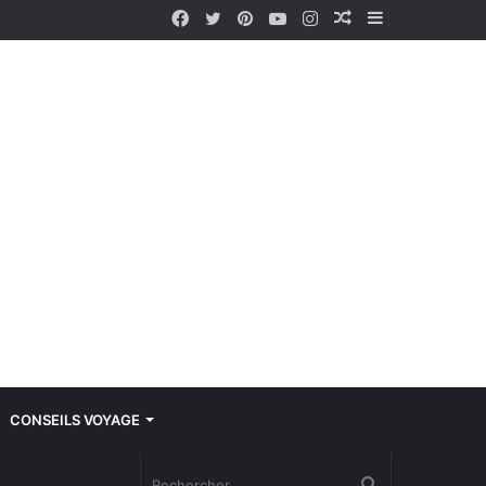
Facebook
Twitter
Pinterest
YouTube
Instagram
Article
Sidebar
Aléatoire
(barre
latérale)
CONSEILS VOYAGE
Rechercher