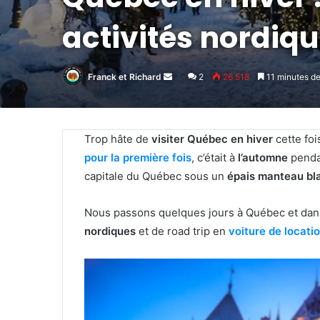
activités nordiqu
Franck et Richard
Envoyer
2
26 518
11 minutes de
un
courriel
Trop hâte de
visiter Québec en hiver
cette foi
pour la première fois
, c’était à
l’automne
penda
capitale du Québec sous un
épais manteau bl
Nous passons quelques jours à Québec et dans
nordiques
et de road trip en
voiture de locati