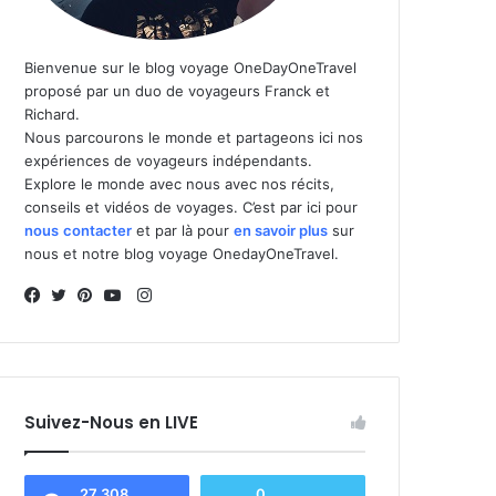
Bienvenue sur le blog voyage OneDayOneTravel
proposé par un duo de voyageurs Franck et
Richard.
Nous parcourons le monde et partageons ici nos
expériences de voyageurs indépendants.
Explore le monde avec nous avec nos récits,
conseils et vidéos de voyages. C’est par ici pour
nous
contacter
et par là pour
en savoir plus
sur
nous et notre blog voyage OnedayOneTravel.
I
n
F
T
P
Y
s
a
w
i
o
t
c
i
n
u
a
e
t
t
T
Suivez-Nous en LIVE
g
b
t
e
u
r
o
e
r
b
a
o
r
e
e
27 308
0