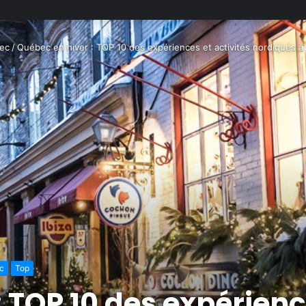
ec
/
Québec en hiver : TOP 10 des expériences et activités nordiques à 
c
Top
 TOP 10 des expérienc