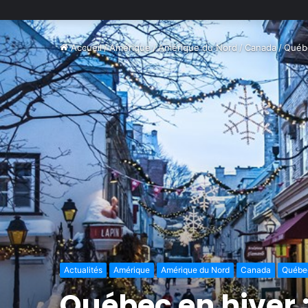
Accueil
/
Amérique
/
Amérique du Nord
/
Canada
/
Québ
Actualités
Amérique
Amérique du Nord
Canada
Québe
Québec en hiver :