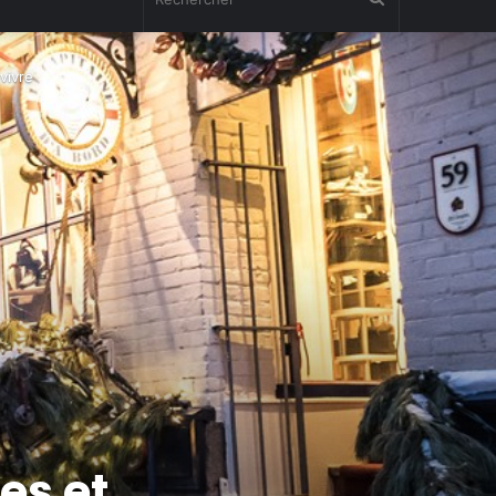
vivre
es et